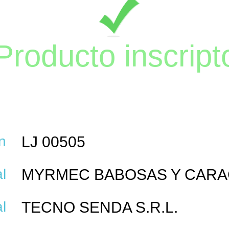
Producto inscript
n
LJ 00505
l
MYRMEC BABOSAS Y CARA
l
TECNO SENDA S.R.L.