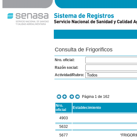
Consulta de Frigorificos
Nro. oficial:
Razón social:
Actividad/Rubro:
Página 1 de 162
Nro.
Establecimiento
oficial
4903
5632
5677
“FRIGORIF